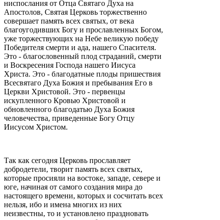
ниспослания от Отца Святаго Духа на
Апостолов, Святая Церковь торжественно
совершает память всех святых, от века
благоугодивших Богу и прославленных Богом,
уже торжествующих на Небе великую победу
Победителя смерти и ада, нашего Спасителя.
Это - благословенный плод страданий, смерти
и Воскресения Господа нашего Иисуса
Христа. Это - благодатные плоды пришествия
Всесвятаго Духа Божия и пребывания Его в
Церкви Христовой. Это - первенцы
искупленного Кровью Христовой и
обновленного благодатью Духа Божия
человечества, приведенные Богу Отцу
Иисусом Христом.
Так как сегодня Церковь прославляет
добродетели, творит память всех святых,
которые просияли на востоке, западе, севере и
юге, начиная от самого создания мира до
настоящего времени, которых и сосчитать всех
нельзя, ибо и имена многих из них
неизвестны, то и установлено праздновать