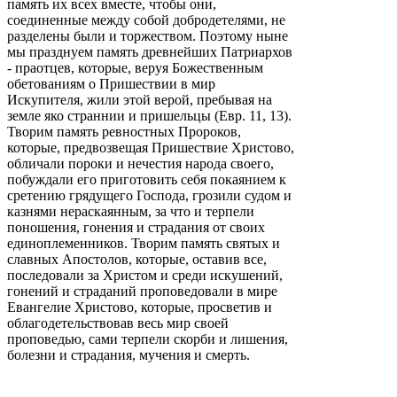
память их всех вместе, чтобы они,
соединенные между собой добродетелями, не
разделены были и торжеством. Поэтому ныне
мы празднуем память древнейших Патриархов
- праотцев, которые, веруя Божественным
обетованиям о Пришествии в мир
Искупителя, жили этой верой, пребывая на
земле яко страннии и пришельцы (Евр. 11, 13).
Творим память ревностных Пророков,
которые, предвозвещая Пришествие Христово,
обличали пороки и нечестия народа своего,
побуждали его приготовить себя покаянием к
сретению грядущего Господа, грозили судом и
казнями нераскаянным, за что и терпели
поношения, гонения и страдания от своих
единоплеменников. Творим память святых и
славных Апостолов, которые, оставив все,
последовали за Христом и среди искушений,
гонений и страданий проповедовали в мире
Евангелие Христово, которые, просветив и
облагодетельствовав весь мир своей
проповедью, сами терпели скорби и лишения,
болезни и страдания, мучения и смерть.