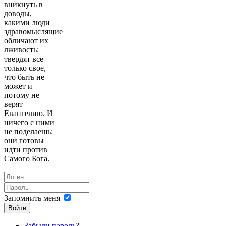
вникнуть в
доводы,
какими люди
здравомыслящие
обличают их
лживость:
твердят все
только свое,
что быть не
может и
потому не
верят
Евангелию. И
ничего с ними
не поделаешь:
они готовы
идти против
Самого Бога.
Запомнить меня
Войти
Забыли пароль?