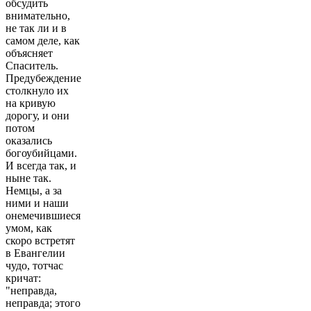
обсудить
внимательно,
не так ли и в
самом деле, как
объясняет
Спаситель.
Предубеждение
столкнуло их
на кривую
дорогу, и они
потом
оказались
богоубийцами.
И всегда так, и
ныне так.
Немцы, а за
ними и наши
онемечившиеся
умом, как
скоро встретят
в Евангелии
чудо, тотчас
кричат:
"неправда,
неправда; этого