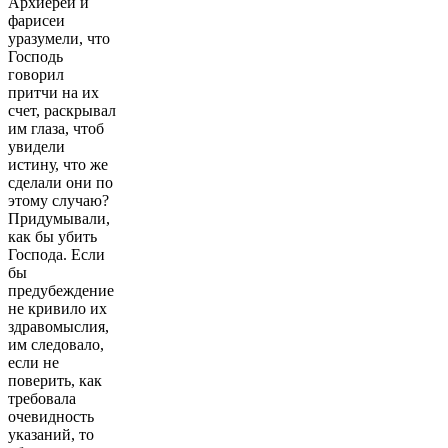
Архиереи и
фарисеи
уразумели, что
Господь
говорил
притчи на их
счет, раскрывал
им глаза, чтоб
увидели
истину, что же
сделали они по
этому случаю?
Придумывали,
как бы убить
Господа. Если
бы
предубеждение
не кривило их
здравомыслия,
им следовало,
если не
поверить, как
требовала
очевидность
указаний, то