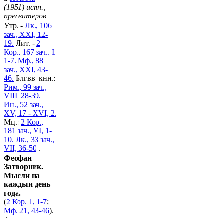
(1951) испп.,
пресвитеров.
Утр. -
Лк., 106
зач., XXI, 12-
19.
Лит. -
2
Кор., 167 зач., I,
1-7.
Мф., 88
зач., XXI, 43-
46.
Блгвв. кнн.:
Рим., 99 зач.,
VIII, 28-39.
Ин., 52 зач.,
XV, 17 - XVI, 2.
Мц.:
2 Кор.,
181 зач., VI, 1-
10.
Лк., 33 зач.,
VII, 36-50
.
Феофан
Затворник.
Мысли на
каждый день
года.
(
2 Кор. 1, 1-7
;
Мф. 21, 43-46
).