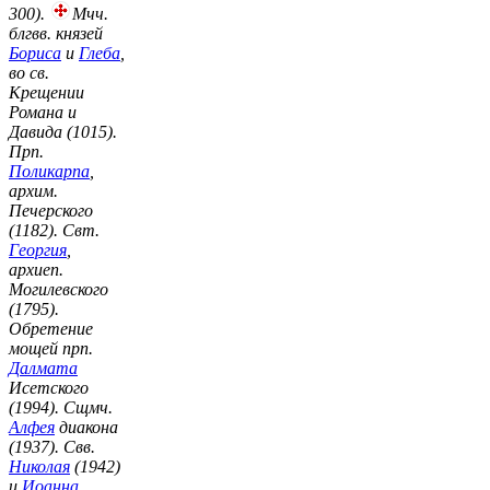
300).
Мчч.
блгвв. князей
Бориса
и
Глеба
,
во св.
Крещении
Романа и
Давида (1015).
Прп.
Поликарпа
,
архим.
Печерского
(1182). Свт.
Георгия
,
архиеп.
Могилевского
(1795).
Обретение
мощей прп.
Далмата
Исетского
(1994). Сщмч.
Алфея
диакона
(1937). Свв.
Николая
(1942)
и
Иоанна