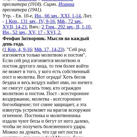
пресвитера (1918). Сщмч.
Иоанна
пресвитера (1941).
Утр. - Ев. 10-е,
Ин., 66 зач., XXI, 1-14.
Лит.
-
1 Кор., 131 зач., IV, 9-16.
Мф., 72 зач.,
XVII, 14-23.
Вмч.:
2 Тим., 292 зач., II, 1-10.
Ин., 52 зач., XV, 17 - XVI, 2.
Феофан Затворник. Мысли на каждый
день года.
(
1 Кор. 4, 9-16
;
Мф. 17, 14-23
). "Сей род
изгоняется только молитвою и постом".
Если сей род изгоняется молитвою и
постом другого лица, то тем более войти
не может в того, у кого есть собственный
пост и молитва. Вот ограда! Хоть бесов
бездна и весь воздух набит ими, но ничего
не смогут сделать тому, кто огражден
молитвою и постом. Пост - всестороннее
воздержание, молитва - всестороннее
богообщение; тот совне защищает, а эта
извнутрь устремляет на врагов всеоружие
огненное. Постника и молитвенника
издали чуют бесы и бегут от него далеко,
чтобы не получить болезненного удара.
Можно ли думать, что где нет поста и