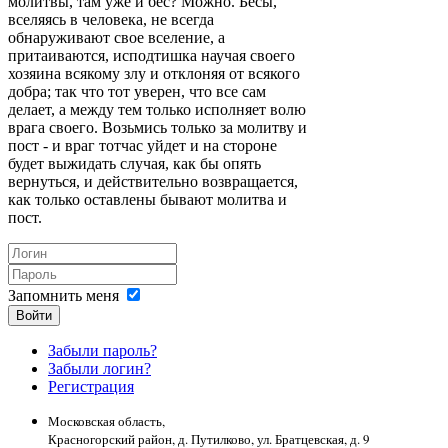
молитвы, там уже и бес? Можно. Бесы,
вселяясь в человека, не всегда
обнаруживают свое вселение, а
притаиваются, исподтишка научая своего
хозяина всякому злу и отклоняя от всякого
добра; так что тот уверен, что все сам
делает, а между тем только исполняет волю
врага своего. Возьмись только за молитву и
пост - и враг тотчас уйдет и на стороне
будет выжидать случая, как бы опять
вернуться, и действительно возвращается,
как только оставлены бывают молитва и
пост.
Запомнить меня
Войти
Забыли пароль?
Забыли логин?
Регистрация
Московская область,
Красногорский район, д. Путилково, ул. Братцевская, д. 9