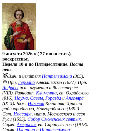
9 августа 2026 г. ( 27 июля ст.ст.),
воскресенье.
Неделя 10-я по Пятидесятнице.
Поста
нет.
Вмч. и целителя
Пантелеимона
(305).
Прп.
Германа
Аляскинского (1837). Прп.
Анфисы
исп., игумении и 90 сестер ее
(VIII). Равноапп.
Климента
, еп. Охридского
(916),
Наума
,
Саввы
,
Горазда
и
Ангеляра
(IX-X). Блж.
Николая
Кочанова, Христа
ради юродивого, Новгородского (1392).
Свт.
Иоасафа
, митр. Московского и всея
Руси (1555).
Собор Смоленских святых
.
Сщмч.
Амвросия
, еп. Сарапульского (1918).
Сщмч.
Платона
и
Пантелеимона