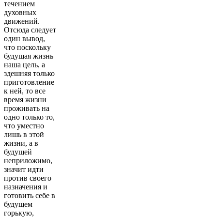
течением
духовных
движений.
Отсюда следует
один вывод,
что поскольку
будущая жизнь
наша цель, а
здешняя только
приготовление
к ней, то все
время жизни
проживать на
одно только то,
что уместно
лишь в этой
жизни, а в
будущей
неприложимо,
значит идти
против своего
назначения и
готовить себе в
будущем
горькую,