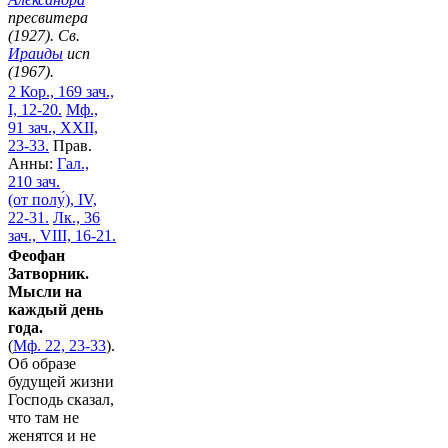
пресвитера
(1927). Св.
Ираиды
исп
(1967).
2 Кор., 169 зач.,
I, 12-20.
Мф.,
91 зач., XXII,
23-33.
Прав.
Анны:
Гал.,
210 зач.
(от полу́), IV,
22-31.
Лк., 36
зач., VIII, 16-21.
Феофан
Затворник.
Мысли на
каждый день
года.
(
Мф. 22, 23-33
).
Об образе
будущей жизни
Господь сказал,
что там не
женятся и не