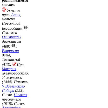
растительным
маслом.
Успение
прав.
Анны
,
матери
Пресвятой
Богородицы.
Свв. жен
Олимпиады
диакониссы
(409)
и
Евпраксии
девы,
Тавеннской
(413).
Прп.
Макария
Желтоводского,
Унженского
(1444). Память
V Вселенского
Собора
(553).
Сщмч.
Николая
пресвитера
(1918). Сщмч.
Александра