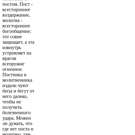
постом. Пост -
всестороннее
воздержание,
молитва -
всестороннее
богообщение;
тот совне
защищает, а эта
извнутрь
устремляет на
врагов
всеоружие
огненное.
Постника и
молитвенника
издали чуют
бесы и бегут от
него далеко,
чтобы не
получить
болезненного
удара. Можно
ли думать, что
где нет поста и
молитвы, там