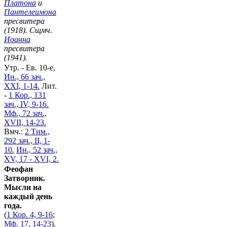
Платона
и
Пантелеимона
пресвитера
(1918). Сщмч.
Иоанна
пресвитера
(1941).
Утр. - Ев. 10-е,
Ин., 66 зач.,
XXI, 1-14.
Лит.
-
1 Кор., 131
зач., IV, 9-16.
Мф., 72 зач.,
XVII, 14-23.
Вмч.:
2 Тим.,
292 зач., II, 1-
10.
Ин., 52 зач.,
XV, 17 - XVI, 2.
Феофан
Затворник.
Мысли на
каждый день
года.
(
1 Кор. 4, 9-16
;
Мф. 17, 14-23
).