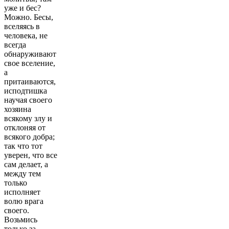
уже и бес?
Можно. Бесы,
вселяясь в
человека, не
всегда
обнаруживают
свое вселение,
а
притаиваются,
исподтишка
научая своего
хозяина
всякому злу и
отклоняя от
всякого добра;
так что тот
уверен, что все
сам делает, а
между тем
только
исполняет
волю врага
своего.
Возьмись
только за