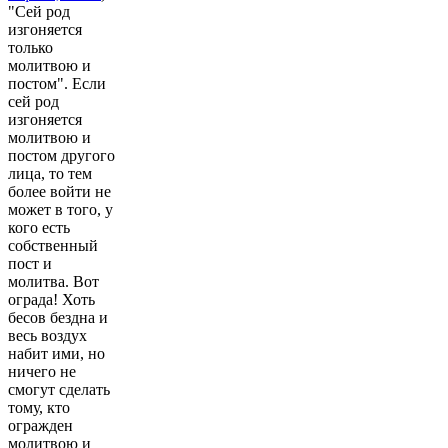
"Сей род
изгоняется
только
молитвою и
постом". Если
сей род
изгоняется
молитвою и
постом другого
лица, то тем
более войти не
может в того, у
кого есть
собственный
пост и
молитва. Вот
ограда! Хоть
бесов бездна и
весь воздух
набит ими, но
ничего не
смогут сделать
тому, кто
огражден
молитвою и