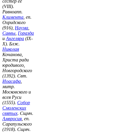
сестер ее
(VIII).
Равноапп.
Климента
, еп.
Охридского
(916),
Наума
,
Саввы
,
Горазда
и
Ангеляра
(IX-
X). Блж.
Николая
Кочанова,
Христа ради
юродивого,
Новгородского
(1392). Свт.
Иоасафа
,
митр.
Московского и
всея Руси
(1555).
Собор
Смоленских
святых
. Сщмч.
Амвросия
, еп.
Сарапульского
(1918). Сщмч.