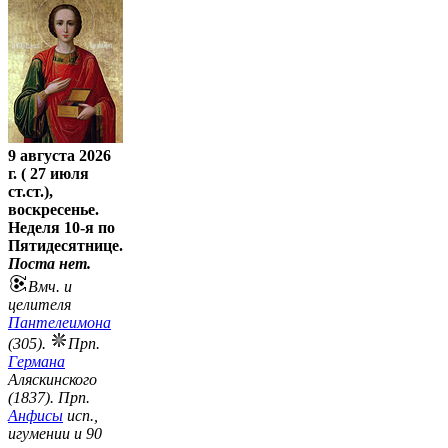
9 августа 2026
г. ( 27 июля
ст.ст.),
воскресенье.
Неделя 10-я по
Пятидесятнице.
Поста нет.
Вмч. и
целителя
Пантелеимона
(305).
Прп.
Германа
Аляскинского
(1837). Прп.
Анфисы
исп.,
игумении и 90