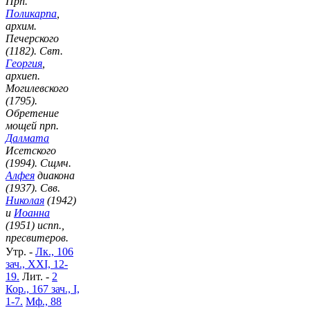
Прп.
Поликарпа
,
архим.
Печерского
(1182). Свт.
Георгия
,
архиеп.
Могилевского
(1795).
Обретение
мощей прп.
Далмата
Исетского
(1994). Сщмч.
Алфея
диакона
(1937). Свв.
Николая
(1942)
и
Иоанна
(1951) испп.,
пресвитеров.
Утр. -
Лк., 106
зач., XXI, 12-
19.
Лит. -
2
Кор., 167 зач., I,
1-7.
Мф., 88