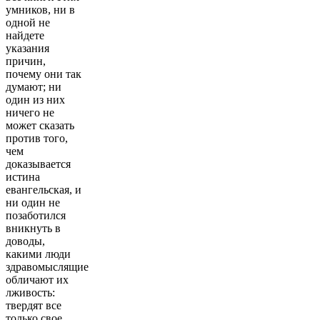
умников, ни в
одной не
найдете
указания
причин,
почему они так
думают; ни
один из них
ничего не
может сказать
против того,
чем
доказывается
истина
евангельская, и
ни один не
позаботился
вникнуть в
доводы,
какими люди
здравомыслящие
обличают их
лживость:
твердят все
только свое,