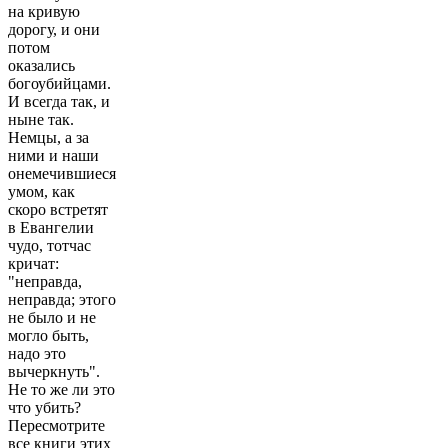
на кривую
дорогу, и они
потом
оказались
богоубийцами.
И всегда так, и
ныне так.
Немцы, а за
ними и наши
онемечившиеся
умом, как
скоро встретят
в Евангелии
чудо, тотчас
кричат:
"неправда,
неправда; этого
не было и не
могло быть,
надо это
вычеркнуть".
Не то же ли это
что убить?
Пересмотрите
все книги этих