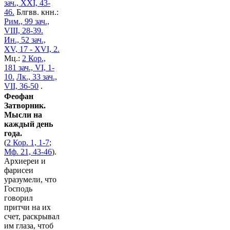
зач., XXI, 43-
46.
Блгвв. кнн.:
Рим., 99 зач.,
VIII, 28-39.
Ин., 52 зач.,
XV, 17 - XVI, 2.
Мц.:
2 Кор.,
181 зач., VI, 1-
10.
Лк., 33 зач.,
VII, 36-50
.
Феофан
Затворник.
Мысли на
каждый день
года.
(
2 Кор. 1, 1-7
;
Мф. 21, 43-46
).
Архиереи и
фарисеи
уразумели, что
Господь
говорил
притчи на их
счет, раскрывал
им глаза, чтоб