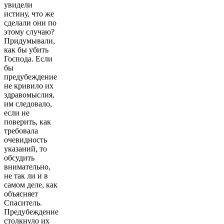
увидели
истину, что же
сделали они по
этому случаю?
Придумывали,
как бы убить
Господа. Если
бы
предубеждение
не кривило их
здравомыслия,
им следовало,
если не
поверить, как
требовала
очевидность
указаний, то
обсудить
внимательно,
не так ли и в
самом деле, как
объясняет
Спаситель.
Предубеждение
столкнуло их