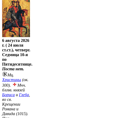
6 августа 2026
г. ( 24 июля
ст.ст.), четверг.
Седмица 10-я
по
Пятидесятнице.
Поста нет.
Мц.
Христины
(ок.
300).
Мчч.
блгвв. князей
Бориса
и
Глеба
,
во св.
Крещении
Романа и
Давида (1015).